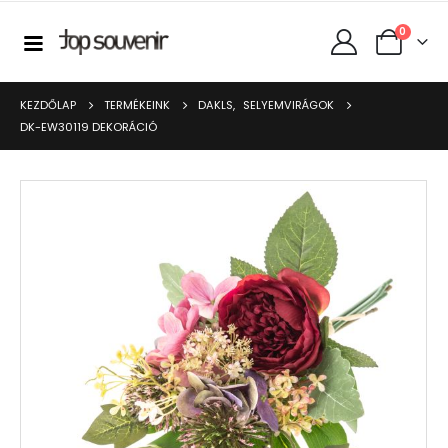
0
KEZDŐLAP
TERMÉKEINK
DAKLS
,
SELYEMVIRÁGOK
DK-EW30119 DEKORÁCIÓ