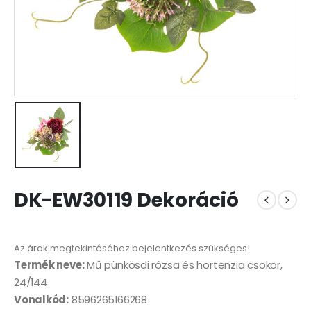
DK-EW30119 Dekoráció
Az árak megtekintéséhez bejelentkezés szükséges!
Termék neve:
Mű pünkösdi rózsa és hortenzia csokor,
24/144
Vonalkód:
8596265166268