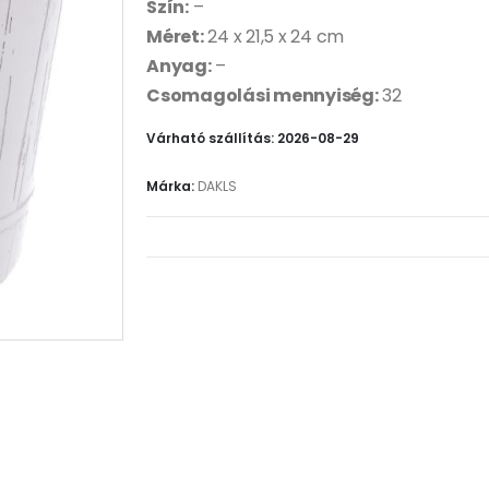
Szín:
–
Méret:
24 x 21,5 x 24 cm
Anyag:
–
Csomagolási mennyiség:
32
Várható szállítás: 2026-08-29
Márka:
DAKLS