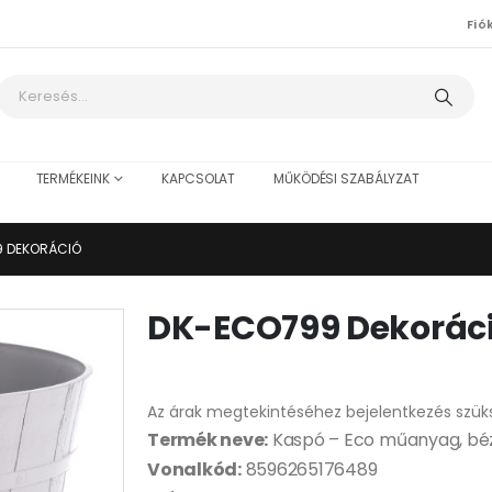
Fió
TERMÉKEINK
KAPCSOLAT
MŰKÖDÉSI SZABÁLYZAT
 DEKORÁCIÓ
DK-ECO799 Dekorác
Az árak megtekintéséhez bejelentkezés szük
Termék neve:
Kaspó – Eco műanyag, béz
Vonalkód:
8596265176489