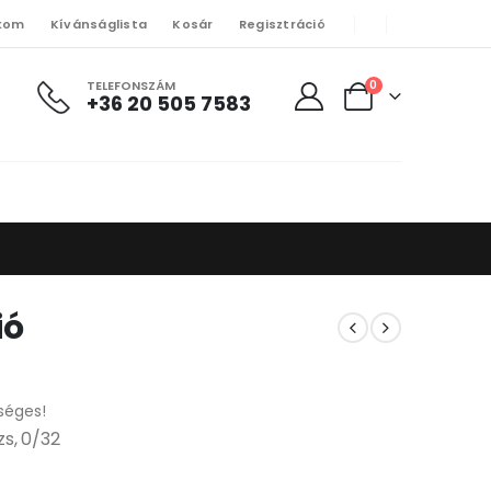
kom
Kívánságlista
Kosár
Regisztráció
TELEFONSZÁM
0
+36 20 505 7583
ió
séges!
s, 0/32