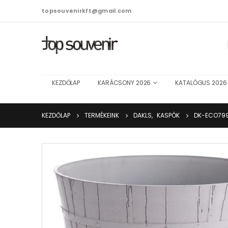
topsouvenirkft@gmail.com
KEZDŐLAP
KARÁCSONY 2026
KATALÓGUS 2026
KEZDŐLAP
TERMÉKEINK
DAKLS
,
KASPÓK
DK-ECO799