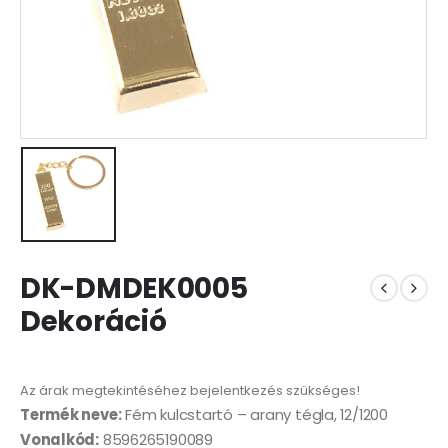
DK-DMDEK0005
Dekoráció
Az árak megtekintéséhez bejelentkezés szükséges!
Termék neve:
Fém kulcstartó – arany tégla, 12/1200
Vonalkód:
8596265190089