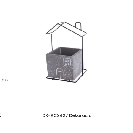
ó
DK-AC2427 Dekoráció
D