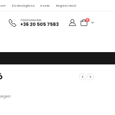
kom
Kívánságlista
Kosár
Regisztráció
TELEFONSZÁM
0
+36 20 505 7583
ó
séges!