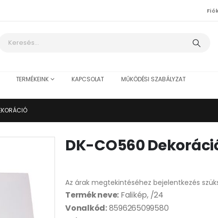
Fió
TERMÉKEINK
KAPCSOLAT
MŰKÖDÉSI SZABÁLYZAT
EKORÁCIÓ
DK-CO560 Dekoráci
Az árak megtekintéséhez bejelentkezés szük
Termék neve:
Falikép, /24
Vonalkód:
8596265099580