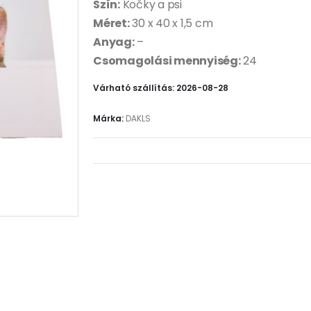
Szín:
Kočky a psi
Méret:
30 x 40 x 1,5 cm
Anyag:
–
Csomagolási mennyiség:
24
Várható szállítás: 2026-08-28
Márka:
DAKLS