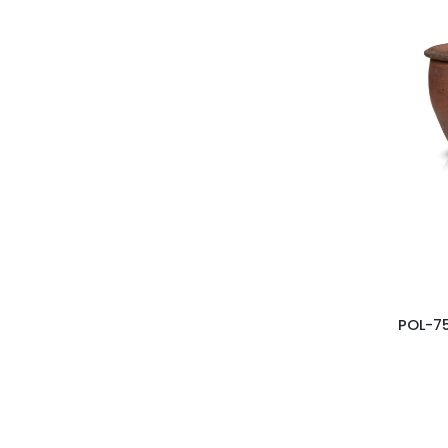
Kiegészítők
Piano
Bonsai
Glazed
Basic Orchid
Orchid
1.XI
Basic Primrose
Basic Cactus
POL-75
Basic Standard
Mirror
Tuscan
Atlantis