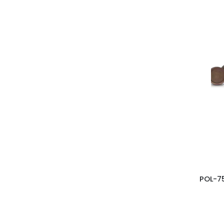
Thai
Fiberglass RAL
Ecolite
Ecolite Retro
Ecolite Classy
Millennium
Fiberglass
Mood
POL-75