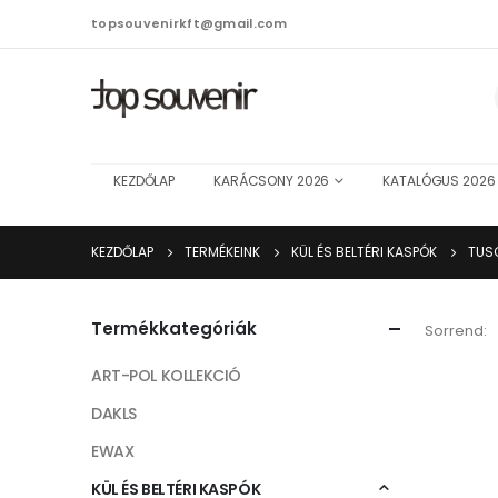
topsouvenirkft@gmail.com
KEZDŐLAP
KARÁCSONY 2026
KATALÓGUS 2026
KEZDŐLAP
TERMÉKEINK
KÜL ÉS BELTÉRI KASPÓK
TUS
Termékkategóriák
Sorrend:
ART-POL KOLLEKCIÓ
DAKLS
EWAX
KÜL ÉS BELTÉRI KASPÓK