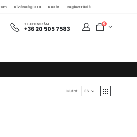
kom
Kívánságlista
Kosár
Regisztráció
TELEFONSZÁM
0
+36 20 505 7583
Mutat: