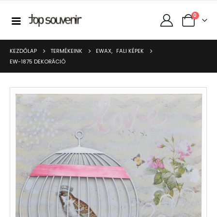
0
KEZDŐLAP
TERMÉKEINK
EWAX
,
FALI KÉPEK
EW-1875 DEKORÁCIÓ