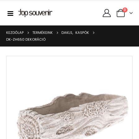
0
KEZDŐLAP
TERMÉKEINK
DAKLS
,
KASPÓK
DK-ZH650 DEKORÁCIÓ