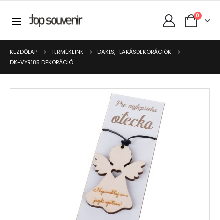
0
KEZDŐLAP
TERMÉKEINK
DAKLS
,
LAKÁSDEKORÁCIÓK
DK-VYR185 DEKORÁCIÓ