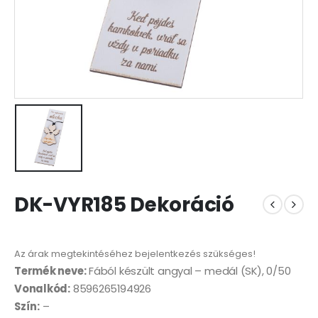
DK-VYR185 Dekoráció
Az árak megtekintéséhez bejelentkezés szükséges!
Termék neve:
Fából készült angyal – medál (SK), 0/50
Vonalkód:
8596265194926
Szín:
–