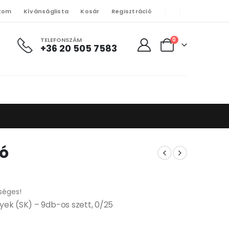
kom
Kívánságlista
Kosár
Regisztráció
TELEFONSZÁM
0
+36 20 505 7583
ó
séges!
ek (SK) – 9db-os szett, 0/25