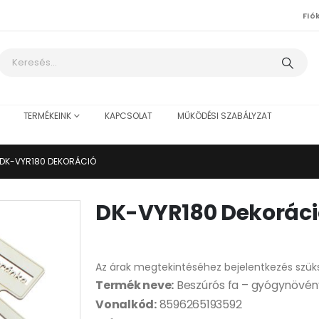
Fió
TERMÉKEINK
KAPCSOLAT
MŰKÖDÉSI SZABÁLYZAT
DK-VYR180 DEKORÁCIÓ
DK-VYR180 Dekoráci
Az árak megtekintéséhez bejelentkezés szük
Termék neve:
Beszúrós fa – gyógynövény
Vonalkód:
8596265193592