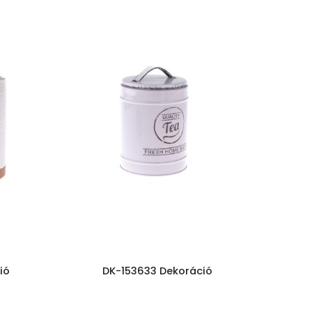
ió
DK-153633 Dekoráció
D