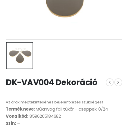
DK-VAV004 Dekoráció
Az árak megtekintéséhez bejelentkezés szükséges!
Termék neve:
Műanyag fali tükör – cseppek, 0/24
Vonalkód:
8596265184682
Szín:
–