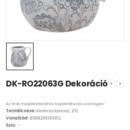
DK-RO22063G Dekoráció
Az árak megtekintéséhez bejelentkezés szükséges!
Termék neve:
Kerámia kancsó, 1/12
Vonalkód:
8596265195152
Szín:
–