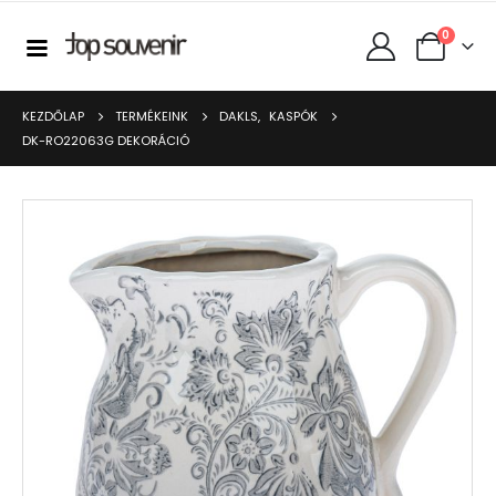
0
KEZDŐLAP
TERMÉKEINK
DAKLS
,
KASPÓK
DK-RO22063G DEKORÁCIÓ