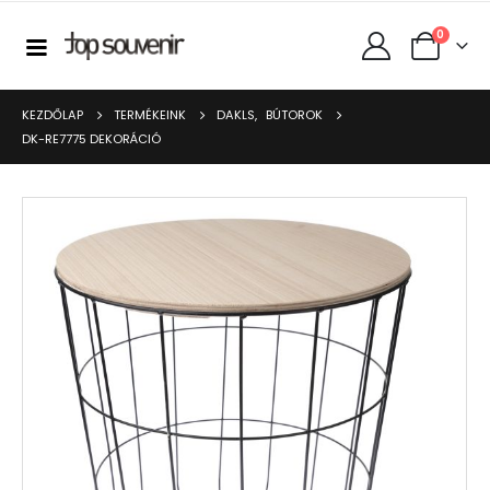
0
KEZDŐLAP
TERMÉKEINK
DAKLS
,
BÚTOROK
DK-RE7775 DEKORÁCIÓ