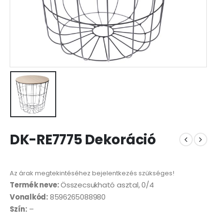
DK-RE7775 Dekoráció
Az árak megtekintéséhez bejelentkezés szükséges!
Termék neve:
Összecsukható asztal, 0/4
Vonalkód:
8596265088980
Szín:
–