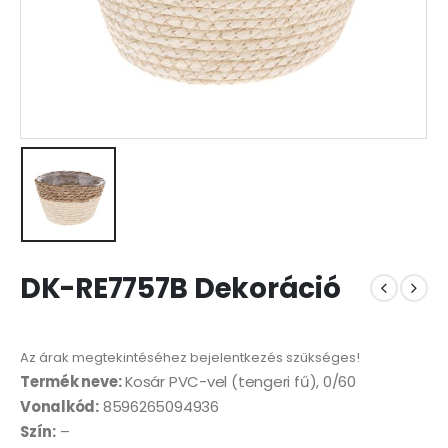
DK-RE7757B Dekoráció
Az árak megtekintéséhez bejelentkezés szükséges!
Termék neve:
Kosár PVC-vel (tengeri fű), 0/60
Vonalkód:
8596265094936
Szín:
–