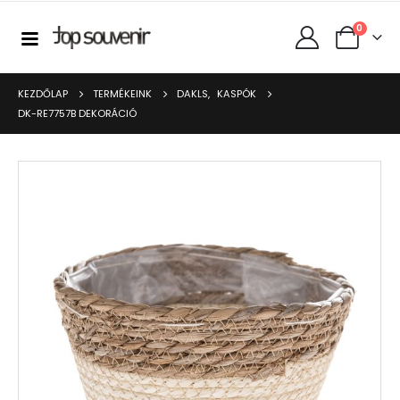
0
KEZDŐLAP
TERMÉKEINK
DAKLS
,
KASPÓK
DK-RE7757B DEKORÁCIÓ