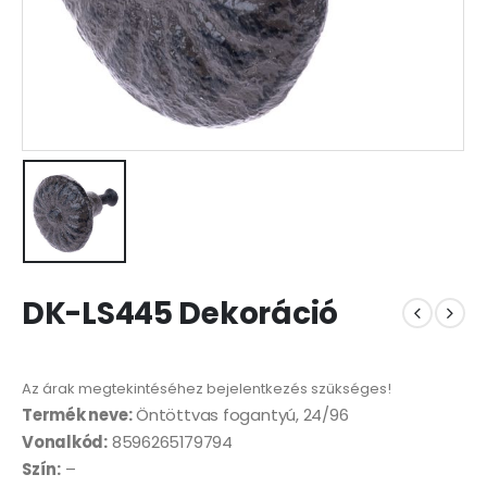
DK-LS445 Dekoráció
Az árak megtekintéséhez bejelentkezés szükséges!
Termék neve:
Öntöttvas fogantyú, 24/96
Vonalkód:
8596265179794
Szín:
–