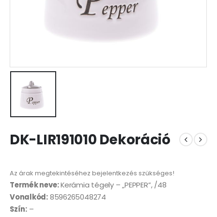
DK-LIR191010 Dekoráció
Az árak megtekintéséhez bejelentkezés szükséges!
Termék neve:
Kerámia tégely – „PEPPER”, /48
Vonalkód:
8596265048274
Szín:
–