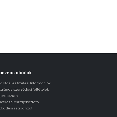
asznos oldalak
állítási és fizetési Információk
talános szerződési feltételek
mpresszum
atkezelési tájékoztató
űködési szabályzat