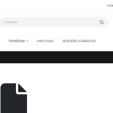
Fió
TERMÉKEINK
KAPCSOLAT
MŰKÖDÉSI SZABÁLYZAT
4