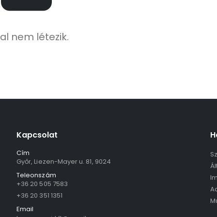
al nem létezik.
Kapcsolat
H
Cím
Sz
Győr, Liezen-Mayer u. 81, 9024
Ál
Teleonszám
I
+36 20 505 7583
Ad
+36 20 351 1351
M
Email