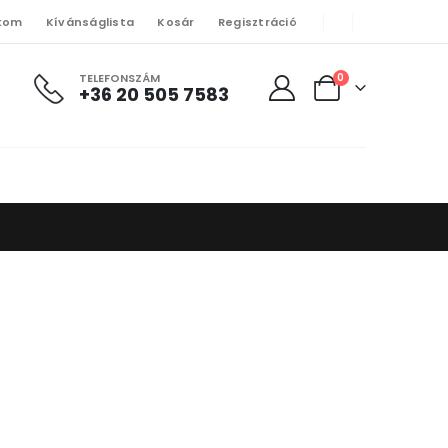
kom
Kívánságlista
Kosár
Regisztráció
TELEFONSZÁM
0
+36 20 505 7583