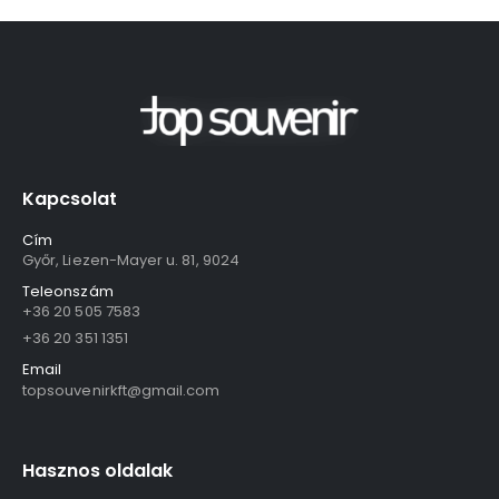
Kapcsolat
Cím
Győr, Liezen-Mayer u. 81, 9024
Teleonszám
+36 20 505 7583
+36 20 351 1351
Email
topsouvenirkft@gmail.com
Hasznos oldalak