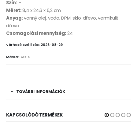
Szín:
–
Méret:
8,4 x 24,6 x 6,2 cm
Anyag:
vonný olej, voda, DPM, sklo, dřevo, vermikulit,
dřevo
Csomagolási mennyiség:
24
Várható szállítás: 2026-08-29
Márka:
DAKLS
TOVÁBBI INFORMÁCIÓK
KAPCSOLÓDÓ TERMÉKEK