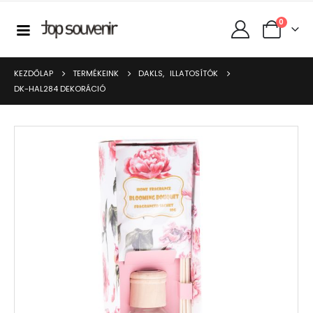
0
KEZDŐLAP
TERMÉKEINK
DAKLS
,
ILLATOSÍTÓK
DK-HAL284 DEKORÁCIÓ