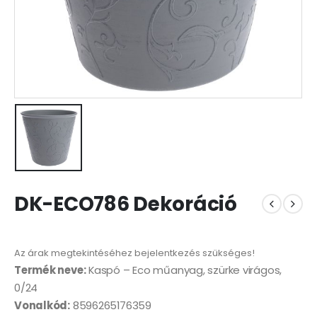
DK-ECO786 Dekoráció
Az árak megtekintéséhez bejelentkezés szükséges!
Termék neve:
Kaspó – Eco műanyag, szürke virágos,
0/24
Vonalkód:
8596265176359