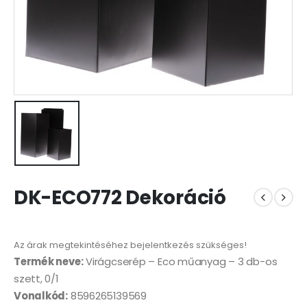
DK-ECO772 Dekoráció
Az árak megtekintéséhez bejelentkezés szükséges!
Termék neve:
Virágcserép – Eco műanyag – 3 db-os
szett, 0/1
Vonalkód:
8596265139569