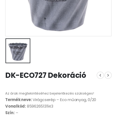
DK-ECO727 Dekoráció
Az árak megtekintéséhez bejelentkezés szükséges!
Termék neve:
Virágcserép – Eco műanyag, 0/20
Vonalkód:
8596265131143
Szín:
–