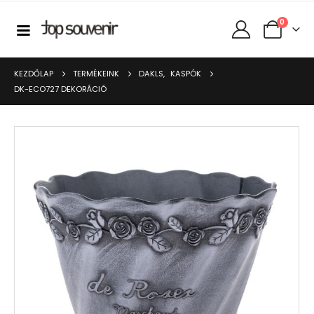
0
KEZDŐLAP
TERMÉKEINK
DAKLS
,
KASPÓK
DK-ECO727 DEKORÁCIÓ