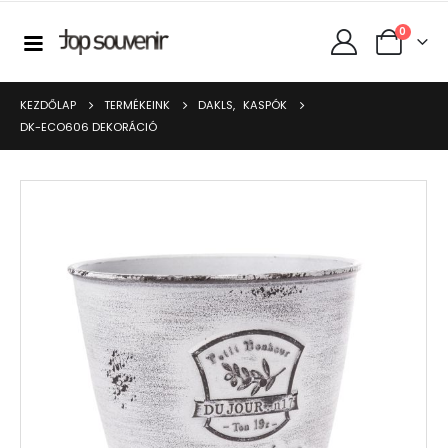
0
KEZDŐLAP
TERMÉKEINK
DAKLS
,
KASPÓK
DK-ECO606 DEKORÁCIÓ