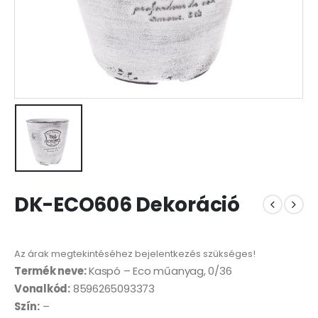
DK-ECO606 Dekoráció
Az árak megtekintéséhez bejelentkezés szükséges!
Termék neve:
Kaspó – Eco műanyag, 0/36
Vonalkód:
8596265093373
Szín:
–