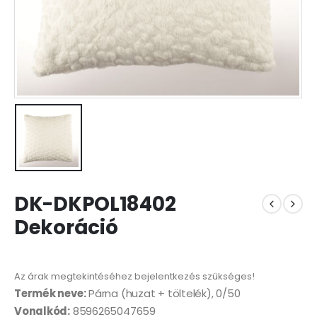
DK-DKPOL18402
Dekoráció
Az árak megtekintéséhez bejelentkezés szükséges!
Termék neve:
Párna (huzat + töltelék), 0/50
Vonalkód:
8596265047659