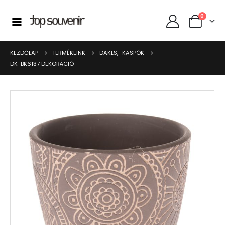
0
KEZDŐLAP
TERMÉKEINK
DAKLS
,
KASPÓK
DK-BK6137 DEKORÁCIÓ