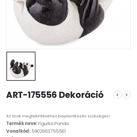
ART-175556 Dekoráció
Az árak megtekintéséhez bejelentkezés szükséges!
Termék neve:
Figurka Panda
Vonalkód:
5902663755561