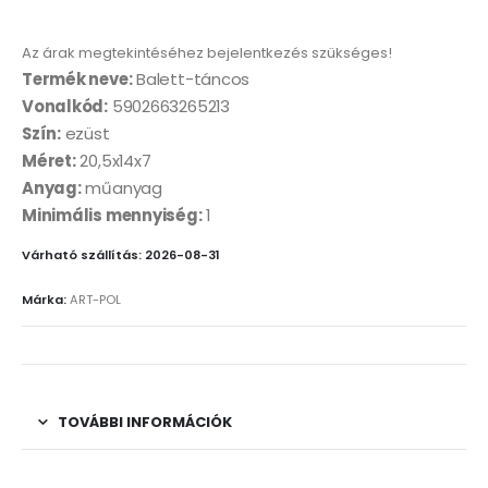
Az árak megtekintéséhez bejelentkezés szükséges!
Termék neve:
Balett-táncos
Vonalkód:
5902663265213
Szín:
ezüst
Méret:
20,5x14x7
Anyag:
műanyag
Minimális mennyiség:
1
Várható szállítás: 2026-08-31
Márka:
ART-POL
TOVÁBBI INFORMÁCIÓK