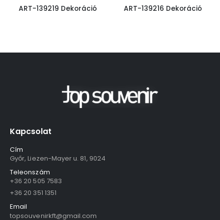
ART-139219 Dekoráció
ART-139216 Dekoráció
Kapcsolat
Cím
Győr, Liezen-Mayer u. 81, 9024
Teleonszám
+36 20 505 7583
+36 20 351 1351
Email
topsouvenirkft@gmail.com