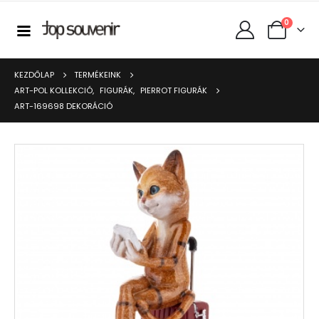
0
KEZDŐLAP
TERMÉKEINK
ART-POL KOLLEKCIÓ
,
FIGURÁK
,
PIERROT FIGURÁK
ART-169698 DEKORÁCIÓ