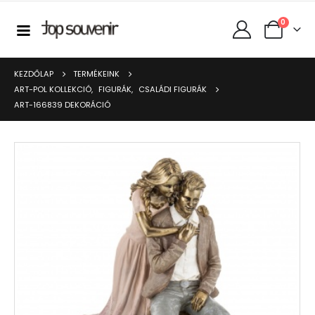
0
KEZDŐLAP
TERMÉKEINK
ART-POL KOLLEKCIÓ
,
FIGURÁK
,
CSALÁDI FIGURÁK
ART-166839 DEKORÁCIÓ