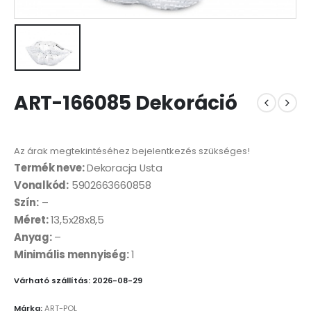
ART-166085 Dekoráció
Az árak megtekintéséhez bejelentkezés szükséges!
Termék neve:
Dekoracja Usta
Vonalkód:
5902663660858
Szín:
–
Méret:
13,5x28x8,5
Anyag:
–
Minimális mennyiség:
1
Várható szállítás: 2026-08-29
Márka:
ART-POL