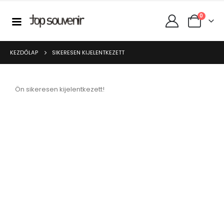
0
KEZDŐLAP
SIKERESEN KIJELENTKEZETT
Ön sikeresen kijelentkezett!