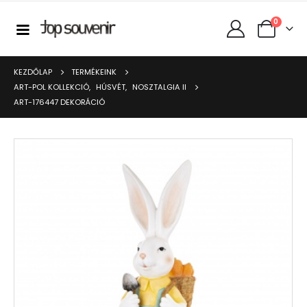
0
KEZDŐLAP
TERMÉKEINK
ART-POL KOLLEKCIÓ
,
HÚSVÉT
,
NOSZTALGIA II
ART-176447 DEKORÁCIÓ