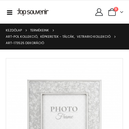
0
KEZDŐLAP
TERMÉKEINK
ART-POL KOLLEKCIÓ
,
KÉPKERETEK - TÁLCÁK
,
VETRARIO KOLLEKCIÓ
ART-173525 DEKORÁCIÓ