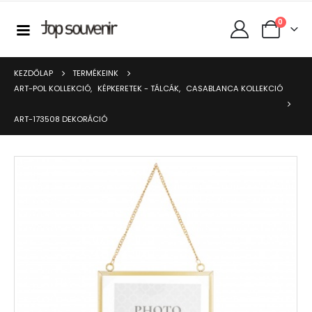
0
KEZDŐLAP
TERMÉKEINK
ART-POL KOLLEKCIÓ
,
KÉPKERETEK - TÁLCÁK
,
CASABLANCA KOLLEKCIÓ
ART-173508 DEKORÁCIÓ