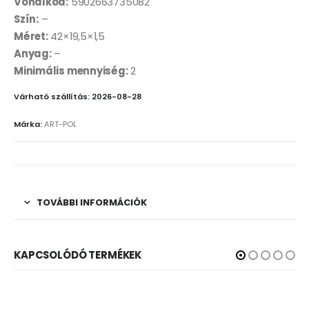
Vonalkód:
5902663735082
Szín:
–
Méret:
42×19,5×1,5
Anyag:
–
Minimális mennyiség:
2
Várható szállítás: 2026-08-28
Márka:
ART-POL
TOVÁBBI INFORMÁCIÓK
KAPCSOLÓDÓ TERMÉKEK