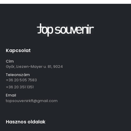
Kapcsolat
Cím
Győr, Liezen-Mayer u. 81, 9024
Teleonszám
+36 20 505 7583
+36 20 351 1351
Email
topsouvenirkft@gmail.com
Hasznos oldalak