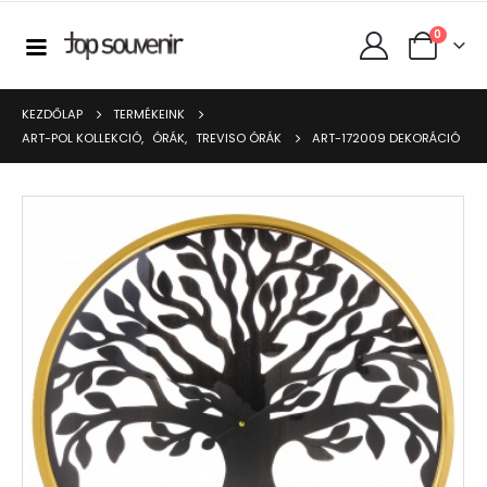
0
KEZDŐLAP
TERMÉKEINK
ART-POL KOLLEKCIÓ
,
ÓRÁK
,
TREVISO ÓRÁK
ART-172009 DEKORÁCIÓ