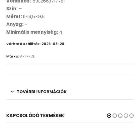
Vonalkód:
5902663717781
Szín:
–
Méret:
11×9,5×9,5
Anyag:
–
Minimális mennyiség:
4
Várható szállítás: 2026-08-28
Márka:
ART-POL
TOVÁBBI INFORMÁCIÓK
KAPCSOLÓDÓ TERMÉKEK