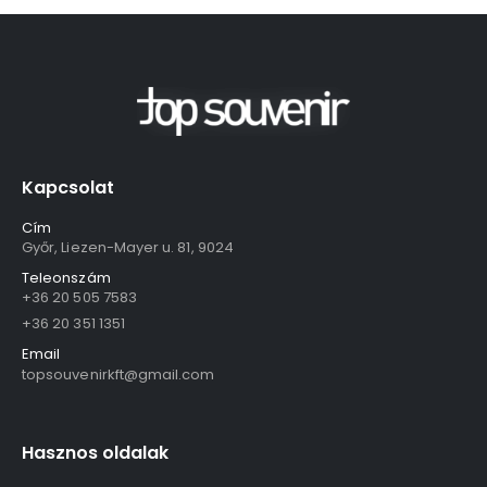
Kapcsolat
Cím
Győr, Liezen-Mayer u. 81, 9024
Teleonszám
+36 20 505 7583
+36 20 351 1351
Email
topsouvenirkft@gmail.com
Hasznos oldalak