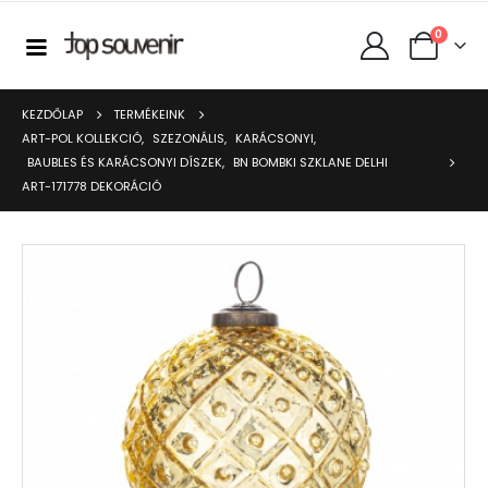
0
KEZDŐLAP
TERMÉKEINK
ART-POL KOLLEKCIÓ
,
SZEZONÁLIS
,
KARÁCSONYI
,
BAUBLES ÉS KARÁCSONYI DÍSZEK
,
BN BOMBKI SZKLANE DELHI
ART-171778 DEKORÁCIÓ