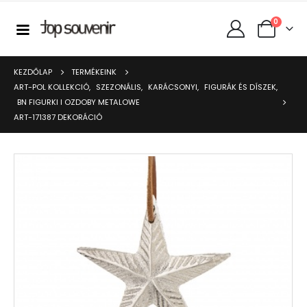
0
KEZDŐLAP
TERMÉKEINK
ART-POL KOLLEKCIÓ
,
SZEZONÁLIS
,
KARÁCSONYI
,
FIGURÁK ÉS DÍSZEK
,
BN FIGURKI I OZDOBY METALOWE
ART-171387 DEKORÁCIÓ