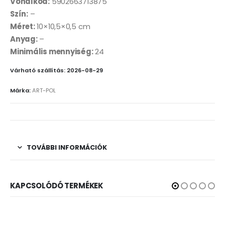
Vonalkód:
5902663713875
Szín:
–
Méret:
10×10,5×0,5 cm
Anyag:
–
Minimális mennyiség:
24
Várható szállítás: 2026-08-29
Márka:
ART-POL
TOVÁBBI INFORMÁCIÓK
KAPCSOLÓDÓ TERMÉKEK