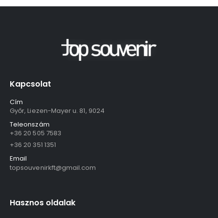
Kapcsolat
Cím
Győr, Liezen-Mayer u. 81, 9024
Teleonszám
+36 20 505 7583
+36 20 351 1351
Email
topsouvenirkft@gmail.com
Hasznos oldalak