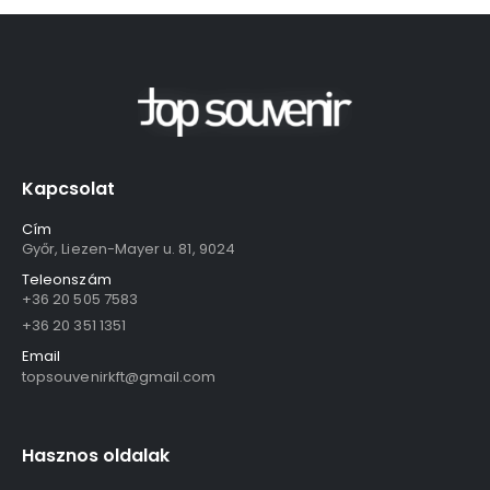
Kapcsolat
Cím
Győr, Liezen-Mayer u. 81, 9024
Teleonszám
+36 20 505 7583
+36 20 351 1351
Email
topsouvenirkft@gmail.com
Hasznos oldalak