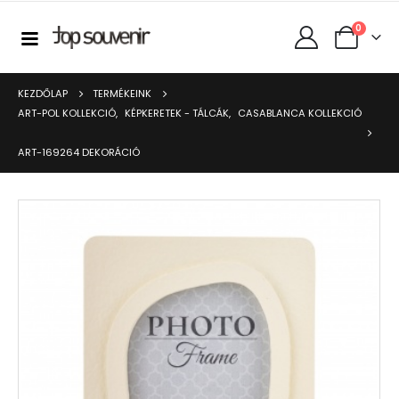
0
KEZDŐLAP
TERMÉKEINK
ART-POL KOLLEKCIÓ
,
KÉPKERETEK - TÁLCÁK
,
CASABLANCA KOLLEKCIÓ
ART-169264 DEKORÁCIÓ