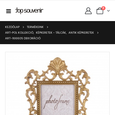
0
KEZDŐLAP
TERMÉKEINK
ART-POL KOLLEKCIÓ
,
KÉPKERETEK - TÁLCÁK
,
ANTIK KÉPKERETEK
ART-166605 DEKORÁCIÓ