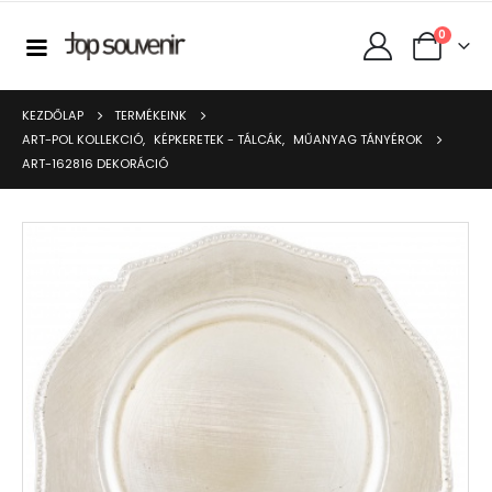
0
KEZDŐLAP
TERMÉKEINK
ART-POL KOLLEKCIÓ
,
KÉPKERETEK - TÁLCÁK
,
MŰANYAG TÁNYÉROK
ART-162816 DEKORÁCIÓ