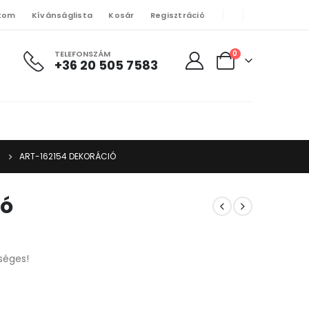
kom
Kívánságlista
Kosár
Regisztráció
TELEFONSZÁM
0
+36 20 505 7583
ART-162154 DEKORÁCIÓ
ió
séges!
.