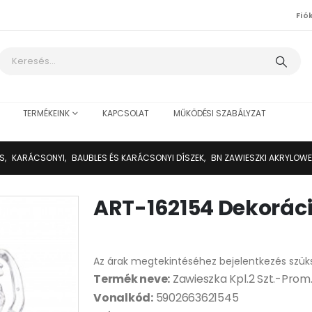
Fió
TERMÉKEINK
KAPCSOLAT
MŰKÖDÉSI SZABÁLYZAT
IS
,
KARÁCSONYI
,
BAUBLES ÉS KARÁCSONYI DÍSZEK
,
BN ZAWIESZKI AKRYLOWE
ART-162154 Dekorác
Az árak megtekintéséhez bejelentkezés szük
Termék neve:
Zawieszka Kpl.2 Szt.-Prom
Vonalkód:
5902663621545