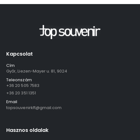
Kapcsolat
Cím
Győr, Liezen-Mayer u. 81, 9024
Teleonszám
+36 20 505 7583
+36 20 351 1351
Email
topsouvenirkft@gmail.com
Hasznos oldalak