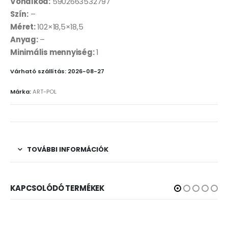
Vonalkód:
5902663532797
Szín:
–
Méret:
102×18,5×18,5
Anyag:
–
Minimális mennyiség:
1
Várható szállítás: 2026-08-27
Márka:
ART-POL
TOVÁBBI INFORMÁCIÓK
KAPCSOLÓDÓ TERMÉKEK