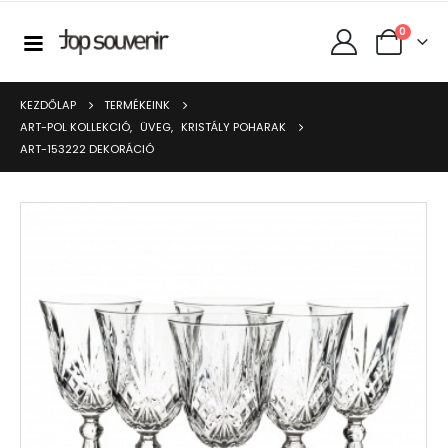
0
KEZDŐLAP
TERMÉKEINK
ART-POL KOLLEKCIÓ
,
ÜVEG
,
KRISTÁLY POHARAK
ART-153222 DEKORÁCIÓ