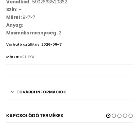
Vonalkód:
5902663520862
Szín:
–
Méret:
9x7x7
Anyag:
–
Minimális mennyiség:
2
Várható szállítás: 2026-08-31
Márka:
ART-POL
TOVÁBBI INFORMÁCIÓK
KAPCSOLÓDÓ TERMÉKEK