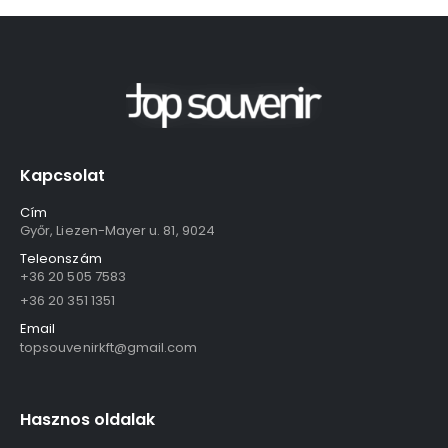
Kapcsolat
Cím
Győr, Liezen-Mayer u. 81, 9024
Teleonszám
+36 20 505 7583
+36 20 351 1351
Email
topsouvenirkft@gmail.com
Hasznos oldalak