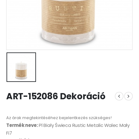
ART-152086 Dekoráció
Az árak megtekintéséhez bejelentkezés szükséges!
Termék neve:
Pl Biały Świeca Rustic Metalic Walec Mały
Fi7