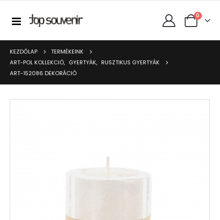
0
KEZDŐLAP
TERMÉKEINK
ART-POL KOLLEKCIÓ
,
GYERTYÁK
,
RUSZTIKUS GYERTYÁK
ART-152086 DEKORÁCIÓ