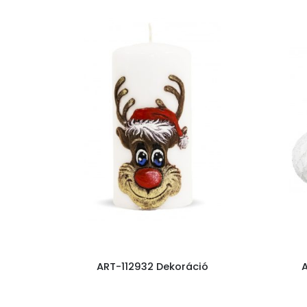
ART-112932 Dekoráció
A