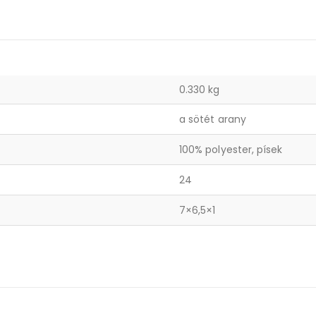
0.330 kg
a sötét arany
100% polyester, písek
24
7×6,5×1