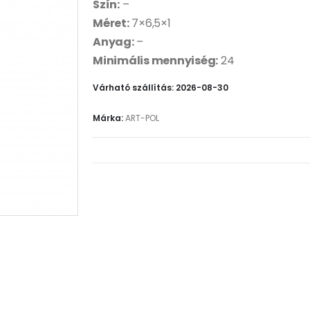
Szín:
–
Méret:
7×6,5×1
Anyag:
–
Minimális mennyiség:
24
Várható szállítás: 2026-08-30
Márka:
ART-POL