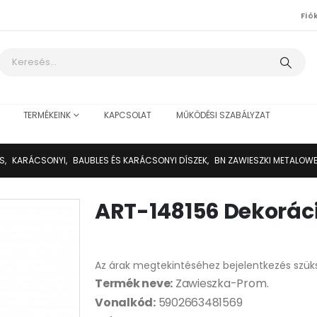
Fió
TERMÉKEINK
KAPCSOLAT
MŰKÖDÉSI SZABÁLYZAT
IS
,
KARÁCSONYI
,
BAUBLES ÉS KARÁCSONYI DÍSZEK
,
BN ZAWIESZKI METALOWE
ART-148156 Dekorác
Az árak megtekintéséhez bejelentkezés szük
Termék neve:
Zawieszka-Prom.
Vonalkód:
5902663481569