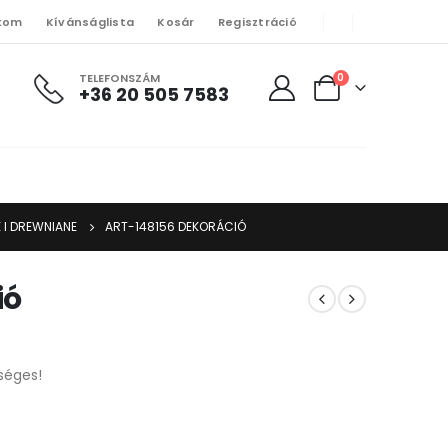
kom
Kívánságlista
Kosár
Regisztráció
TELEFONSZÁM
0
+36 20 505 7583
 I DREWNIANE
ART-148156 DEKORÁCIÓ
ió
séges!