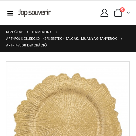
0
KEZDŐLAP
TERMÉKEINK
ART-POL KOLLEKCIÓ
,
KÉPKERETEK - TÁLCÁK
,
MŰANYAG TÁNYÉROK
ART-147308 DEKORÁCIÓ