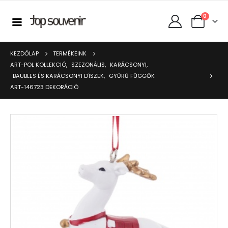
0
KEZDŐLAP
TERMÉKEINK
ART-POL KOLLEKCIÓ
,
SZEZONÁLIS
,
KARÁCSONYI
,
BAUBLES ÉS KARÁCSONYI DÍSZEK
,
GYŰRŰ FÜGGŐK
ART-146723 DEKORÁCIÓ