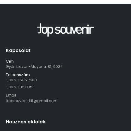
Kapcsolat
Cím
Győr, Liezen-Mayer u. 81, 9024
Teleonszám
+36 20 505 7583
+36 20 351 1351
Email
topsouvenirkft@gmail.com
Hasznos oldalak