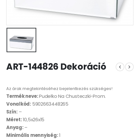
ART-144826 Dekoráció
Az árak megtekintéséhez bejelentkezés szükséges!
Termék neve:
Pudełko Na Chusteczki-Prom.
Vonalkód:
5902663448265
Szín:
–
Méret:
10,5x26x15
Anyag:
–
Minimális mennyiség:
1