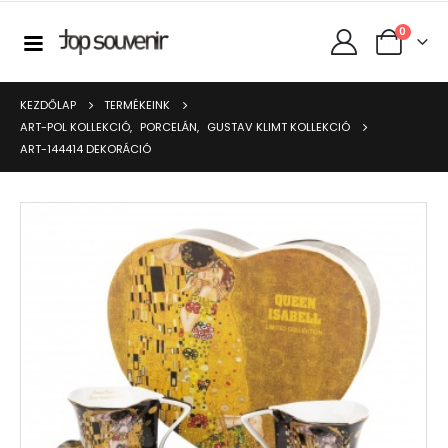
0
KEZDŐLAP
TERMÉKEINK
ART-POL KOLLEKCIÓ
,
PORCELÁN
,
GUSTAV KLIMT KOLLEKCIÓ
ART-144414 DEKORÁCIÓ