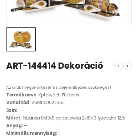
ART-144414 Dekoráció
Az árak megtekintéséhez bejelentkezés szükséges!
Termék neve:
Kpl.dwóch Filiżanek
Vonalkód:
2518000022352
Szín:
–
Méret:
filiżanka 8x13x8 podstawka 2x18x13 łyżeczka 12,5
Anyag:
–
Minimális mennyiség:
1