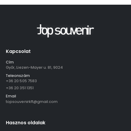
Kapcsolat
Cím
Győr, Liezen-Mayer u. 81, 9024
Teleonszám
+36 20 505 7583
+36 20 351 1351
Email
topsouvenirkft@gmail.com
Hasznos oldalak