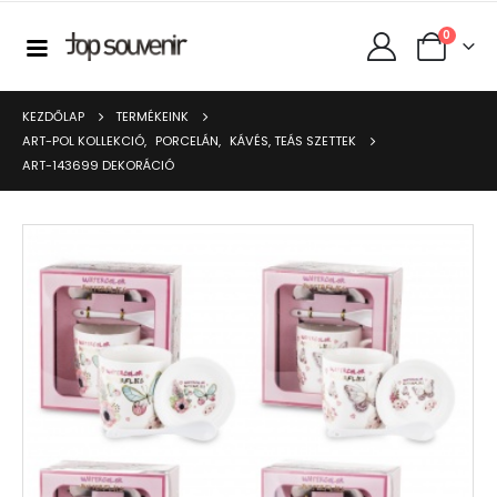
0
KEZDŐLAP
TERMÉKEINK
ART-POL KOLLEKCIÓ
,
PORCELÁN
,
KÁVÉS, TEÁS SZETTEK
ART-143699 DEKORÁCIÓ