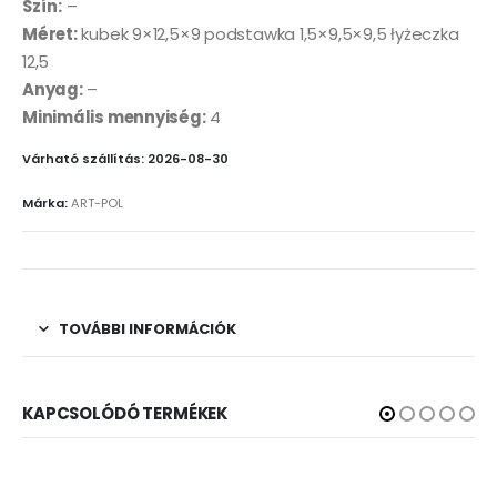
Szín:
–
Méret:
kubek 9×12,5×9 podstawka 1,5×9,5×9,5 łyżeczka
12,5
Anyag:
–
Minimális mennyiség:
4
Várható szállítás: 2026-08-30
Márka:
ART-POL
TOVÁBBI INFORMÁCIÓK
KAPCSOLÓDÓ TERMÉKEK