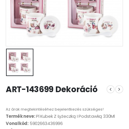
ART-143699 Dekoráció
Az árak megtekintéséhez bejelentkezés szükséges!
Termék neve:
Pl Kubek Z Łyżeczką I Podstawką 330Ml
Vonalkód:
5902663436996