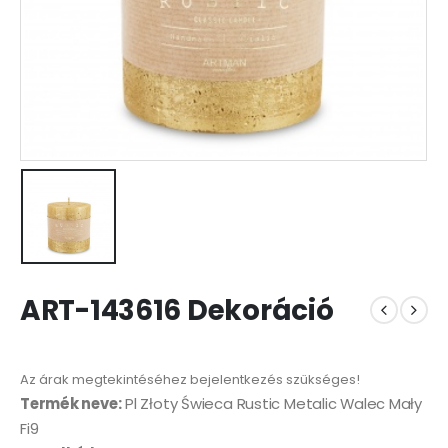
ART-143616 Dekoráció
Az árak megtekintéséhez bejelentkezés szükséges!
Termék neve:
Pl Złoty Świeca Rustic Metalic Walec Mały
Fi9