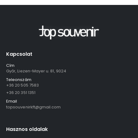
Kapcsolat
Cím
Győr, Liezen-Mayer u. 81, 9024
Teleonszám
+36 20 505 7583
+36 20 351 1351
Email
topsouvenirkft@gmail.com
Hasznos oldalak