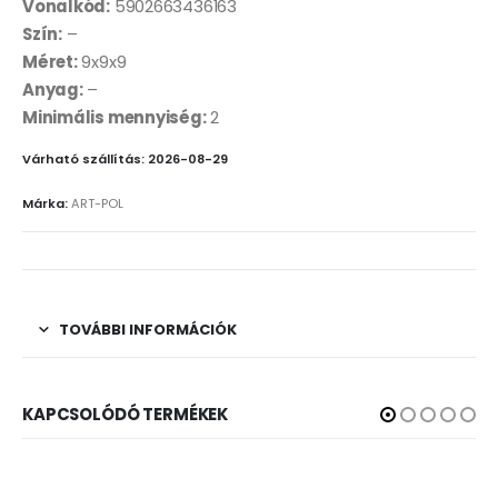
Vonalkód:
5902663436163
Szín:
–
Méret:
9x9x9
Anyag:
–
Minimális mennyiség:
2
Várható szállítás: 2026-08-29
Márka:
ART-POL
TOVÁBBI INFORMÁCIÓK
KAPCSOLÓDÓ TERMÉKEK