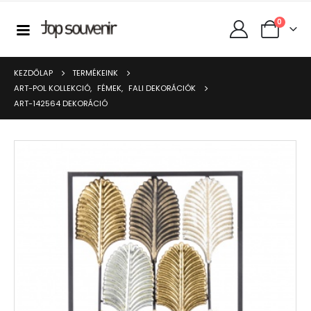
0
KEZDŐLAP
TERMÉKEINK
ART-POL KOLLEKCIÓ
,
FÉMEK
,
FALI DEKORÁCIÓK
ART-142564 DEKORÁCIÓ