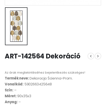
ART-142564 Dekoráció
Az árak megtekintéséhez bejelentkezés szükséges!
Termék neve:
Dekoracja Ścienna-Prom.
Vonalkód:
5902663425648
Szín:
–
Méret:
90x35x3
Anyag:
–